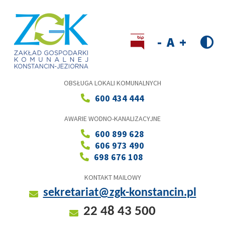
Przejdź
do
treści
Wersja kontrastowa
Decrease
Reset
Increase
font
font
font
size
size
size
OBSŁUGA LOKALI KOMUNALNYCH
600 434 444
AWARIE WODNO-KANALIZACYJNE
600 899 628
606 973 490
698 676 108
KONTAKT MAILOWY
sekretariat@zgk-konstancin.pl
22 48 43 500