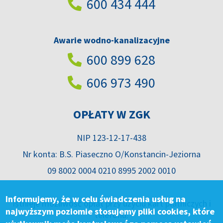
600 434 444
Awarie wodno-kanalizacyjne
600 899 628
606 973 490
OPŁATY W ZGK
NIP 123-12-17-438
Nr konta: B.S. Piaseczno O/Konstancin-Jeziorna
09 8002 0004 0210 8995 2002 0010
Informujemy, że w celu świadczenia usług na
Istnieje możliwość opłat przy użyciu kart płatniczych i
najwyższym poziomie stosujemy pliki cookies, które
telefonu.