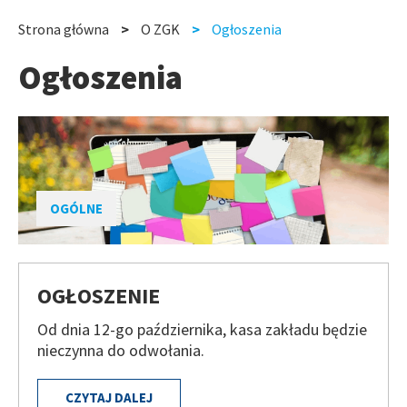
slide
slide
Strona główna
O ZGK
Ogłoszenia
Ścieżka
Ogłoszenia
nawigacyjna
OGÓLNE
OGŁOSZENIE
Od dnia 12-go października, kasa zakładu będzie
nieczynna do odwołania.
CZYTAJ DALEJ