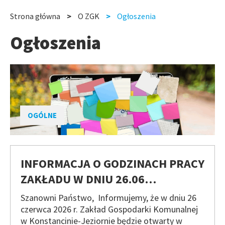
slide
slide
Strona główna
O ZGK
Ogłoszenia
Ścieżka
Ogłoszenia
nawigacyjna
OGÓLNE
INFORMACJA O GODZINACH PRACY
ZAKŁADU W DNIU 26.06…
Szanowni Państwo, Informujemy, że w dniu 26
czerwca 2026 r. Zakład Gospodarki Komunalnej
w Konstancinie-Jeziornie będzie otwarty w