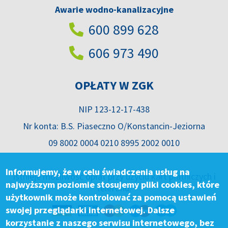
Awarie wodno-kanalizacyjne
600 899 628
606 973 490
OPŁATY W ZGK
NIP 123-12-17-438
Nr konta: B.S. Piaseczno O/Konstancin-Jeziorna
09 8002 0004 0210 8995 2002 0010
Informujemy, że w celu świadczenia usług na
Istnieje możliwość opłat przy użyciu kart płatniczych i
najwyższym poziomie stosujemy pliki cookies, które
telefonu.
użytkownik może kontrolować za pomocą ustawień
swojej przeglądarki internetowej. Dalsze
korzystanie z naszego serwisu internetowego, bez