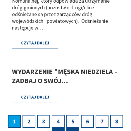
Komunalnej, który odpowiada za utrzymanie
dróg gminnych (pozostałe drogi/ulice
odśnieżane są przez zarządców dróg
wojewódzkich i powiatowych). Odśnieżanie
następuje w…
CZYTAJ DALEJ
WYDARZENIE "MĘSKA NIEDZIELA –
ZADBAJ O SWÓJ…
CZYTAJ DALEJ
Bieżąca
1
Page
2
Page
3
Page
4
Page
5
Page
6
Page
7
Page
8
Stronicowanie