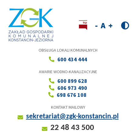
Przejdź
do
treści
Wersja kontrastowa
Decrease
Reset
Increase
font
font
font
size
size
size
OBSŁUGA LOKALI KOMUNALNYCH
600 434 444
AWARIE WODNO-KANALIZACYJNE
600 899 628
606 973 490
698 676 108
KONTAKT MAILOWY
sekretariat@zgk-konstancin.pl
22 48 43 500