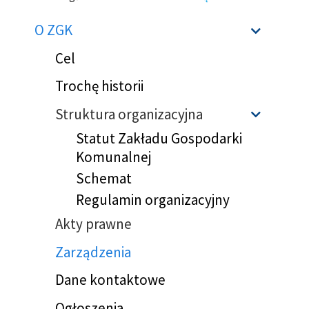
Ścieżka
O ZGK
Sho
nawigacyjna
Cel
Trochę historii
Struktura organizacyjna
Sho
Statut Zakładu Gospodarki
Komunalnej
Schemat
Regulamin organizacyjny
Akty prawne
Zarządzenia
Dane kontaktowe
Ogłoszenia