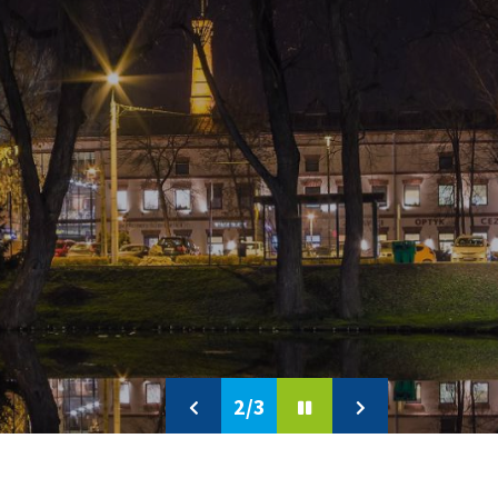
2/3
Previous
Pause
Next
slide
slide