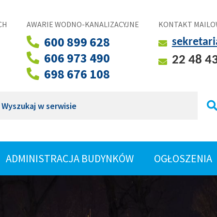
CH
AWARIE WODNO-KANALIZACYJNE
KONTAKT MAILO
600 899 628
sekretar
606 973 490
22 48 4
698 676 108
ukaj
ROZWIŃ
ADMINISTRACJA BUDYNKÓW
OGŁOSZENIA
SHOW
MENU