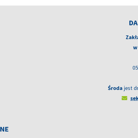
DA
Zakł
w
05
Środa
jest d
se
JNE