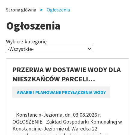
slide
slide
Strona główna
Ogłoszenia
Ścieżka
Ogłoszenia
nawigacyjna
Wybierz kategorię
PRZERWA W DOSTAWIE WODY DLA
MIESZKAŃCÓW PARCELI…
AWARIE I PLANOWANE PRZYŁĄCZENIA WODY
Konstancin-Jeziorna, dn. 03.08.2026 r.
OGŁOSZENIE Zakład Gospodarki Komunalnej w
Konstancinie-Jeziornie ul. Warecka 22