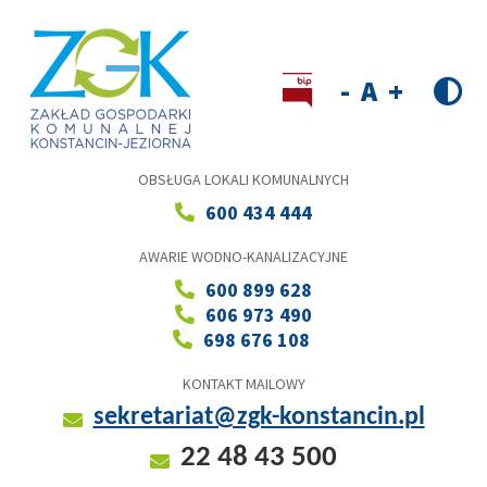
Przejdź
do
treści
Wersja kontrastowa
Decrease
Reset
Increase
font
font
font
size
size
size
OBSŁUGA LOKALI KOMUNALNYCH
600 434 444
AWARIE WODNO-KANALIZACYJNE
600 899 628
606 973 490
698 676 108
KONTAKT MAILOWY
sekretariat@zgk-konstancin.pl
22 48 43 500