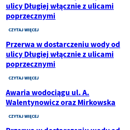
DOSTAWIE
ulicy Długiej włącznie z ulicami
WODY
DLA
poprzecznymi
MIESZKAŃCÓW
PARCELI
PRZY
CZYTAJ WIĘCEJ
O
UL.
WZNOWIENIE
PODLASKIEJ
Przerwa w dostarczeniu wody od
DOSTAWY
I
WODY
GRZYBOWSKIEJ
ulicy Długiej włącznie z ulicami
OD
ULICY
poprzecznymi
DŁUGIEJ
WŁĄCZNIE
Z
CZYTAJ WIĘCEJ
O
ULICAMI
PRZERWA
POPRZECZNYMI
Awaria wodociągu ul. A.
W
DOSTARCZENIU
Walentynowicz oraz Mirkowska
WODY
OD
ULICY
CZYTAJ WIĘCEJ
O
DŁUGIEJ
AWARIA
WŁĄCZNIE
WODOCIĄGU