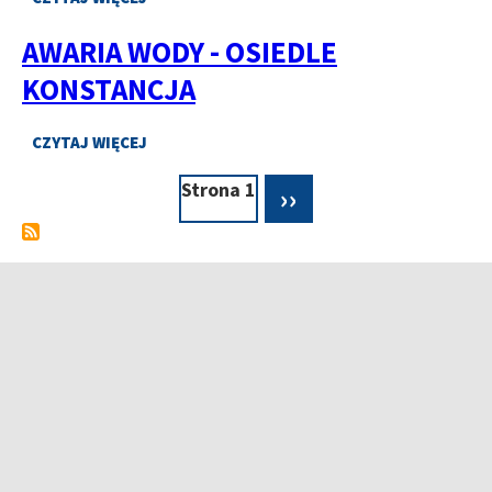
TOPOLOWA
O
AWARIA
AWARIA WODY - OSIEDLE
W
DOSTAWIE
KONSTANCJA
WODY
CZYTAJ WIĘCEJ
O
AWARIA
Strona 1
Następna
››
WODY
Stronicowanie
-
strona
OSIEDLE
KONSTANCJA