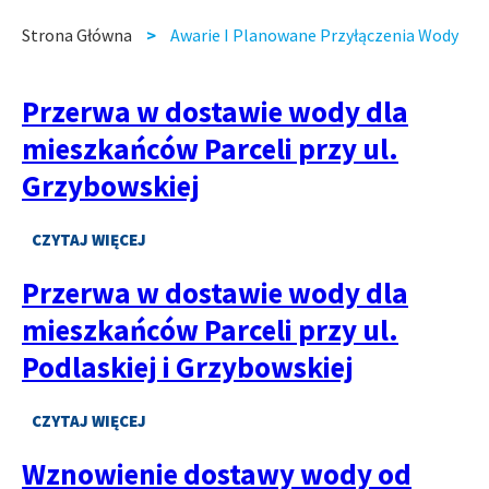
slide
slide
Strona Główna
Awarie I Planowane Przyłączenia Wody
Ścieżka
nawigacyjna
Przerwa w dostawie wody dla
mieszkańców Parceli przy ul.
Grzybowskiej
CZYTAJ WIĘCEJ
O
PRZERWA
Przerwa w dostawie wody dla
W
DOSTAWIE
mieszkańców Parceli przy ul.
WODY
DLA
Podlaskiej i Grzybowskiej
MIESZKAŃCÓW
PARCELI
PRZY
CZYTAJ WIĘCEJ
O
UL.
PRZERWA
GRZYBOWSKIEJ
Wznowienie dostawy wody od
W