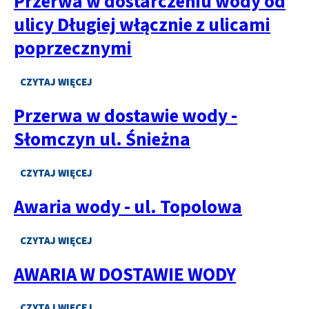
Przerwa w dostarczeniu wody od
Z
UL.
ULICAMI
ulicy Długiej włącznie z ulicami
A.
POPRZECZNYMI
WALENTYNOWICZ
poprzecznymi
ORAZ
MIRKOWSKA
CZYTAJ WIĘCEJ
O
PRZERWA
Przerwa w dostawie wody -
W
DOSTARCZENIU
Słomczyn ul. Śnieżna
WODY
OD
ULICY
CZYTAJ WIĘCEJ
O
DŁUGIEJ
PRZERWA
WŁĄCZNIE
Awaria wody - ul. Topolowa
W
Z
DOSTAWIE
ULICAMI
WODY
POPRZECZNYMI
CZYTAJ WIĘCEJ
-
O
SŁOMCZYN
AWARIA
AWARIA W DOSTAWIE WODY
UL.
WODY
ŚNIEŻNA
-
UL.
CZYTAJ WIĘCEJ