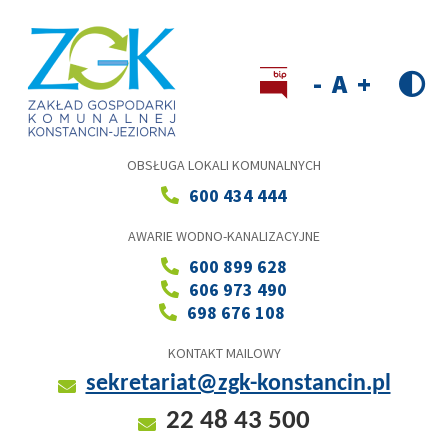
Przejdź
do
treści
Wersja kontrastowa
Decrease
Reset
Increase
font
font
font
size
size
size
OBSŁUGA LOKALI KOMUNALNYCH
600 434 444
AWARIE WODNO-KANALIZACYJNE
600 899 628
606 973 490
698 676 108
KONTAKT MAILOWY
sekretariat@zgk-konstancin.pl
22 48 43 500