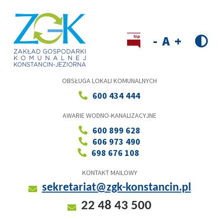
Przejdź
do
treści
Wersja kontrastowa
Decrease
Reset
Increase
font
font
font
size
size
size
OBSŁUGA LOKALI KOMUNALNYCH
600 434 444
AWARIE WODNO-KANALIZACYJNE
600 899 628
606 973 490
698 676 108
KONTAKT MAILOWY
sekretariat@zgk-konstancin.pl
22 48 43 500