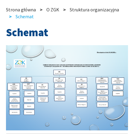
slide
slide
Strona główna
O ZGK
Struktura organizacyjna
Ścieżka
Schemat
nawigacyjna
Schemat