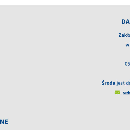
DA
Zakł
w
05
Środa
jest d
se
JNE