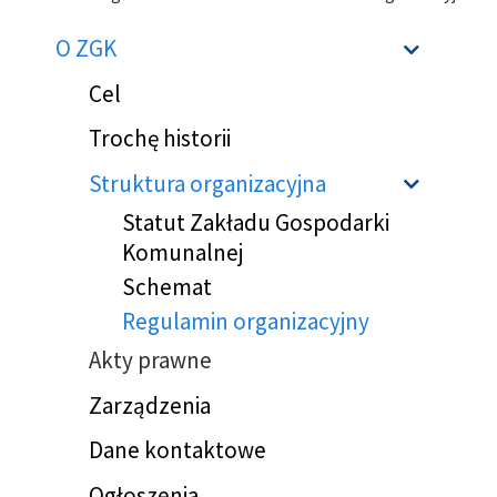
Ścieżka
O ZGK
Sho
nawigacyjna
Cel
Trochę historii
Struktura organizacyjna
Sho
Statut Zakładu Gospodarki
Komunalnej
Schemat
Regulamin organizacyjny
Akty prawne
Zarządzenia
Dane kontaktowe
Ogłoszenia