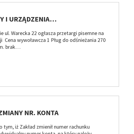
NY I URZĄDZENIA…
e ul. Warecka 22 ogłasza przetargi pisemne na
ji Cena wywoławcza 1 Pług do odśnieżania 270
m. brak…
ZMIANY NR. KONTA
 tym, iż Zakład zmienił numer rachunku
dywidualny numer konta, na który należy