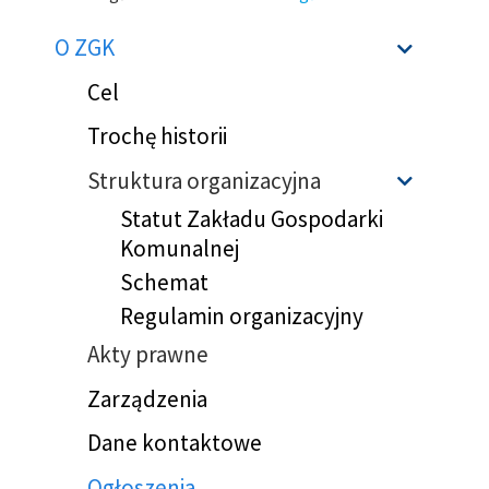
Ścieżka
O ZGK
Sho
nawigacyjna
Cel
Trochę historii
Struktura organizacyjna
Sho
Statut Zakładu Gospodarki
Komunalnej
Schemat
Regulamin organizacyjny
Akty prawne
Zarządzenia
Dane kontaktowe
Ogłoszenia