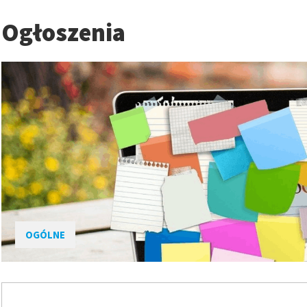
Ogłoszenia
w
w
OGÓLNE