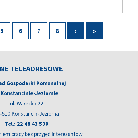
Następna
›
Ostatnia
»
Page
5
Page
6
Page
7
Page
8
strona
strona
NE TELEADRESOWE
ad Gospodarki Komunalnej
 Konstancinie-Jeziornie
ul. Warecka 22
-510 Konstancin-Jeziorna
Tel.: 22 48 43 500
niem pracy bez przyjęć Interesantów.