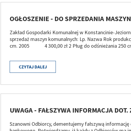
OGŁOSZENIE - DO SPRZEDANIA MASZY
Zakład Gospodarki Komunalnej w Konstancinie-Jeziorni
sprzedaż maszyn komunalnych: Lp. Nazwa Rok produkc
cm. 2005 4 300,00 zł 2 Pług do odśnieżania 250 c
CZYTAJ DALEJ
UWAGA - FAŁSZYWA INFORMACJA DOT. 
Szanowni Odbiorcy, dementujemy fałszywą informację o
bankowego. Potwierdzamy, iż każdy z Odbiorców ma in