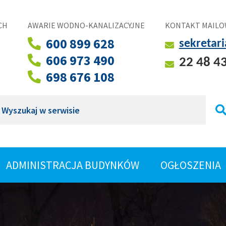
CH
AWARIE WODNO-KANALIZACYJNE
KONTAKT MAILO
600 899 628
sekretar
606 973 490
22 48 4
698 676 108
ukaj
ROZWIŃ
ADMINISTRACJA BUDYNKÓW
OGŁOSZENIA
SHOW
MENU