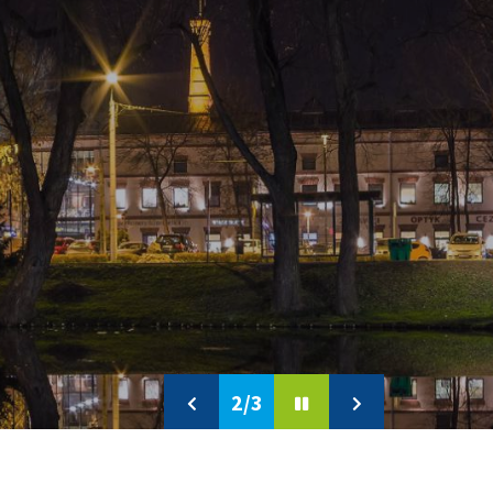
3/3
Previous
Pause
Next
slide
slide