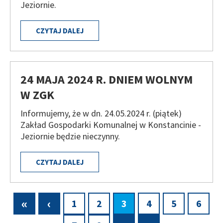
Jeziornie.
CZYTAJ DALEJ
24 MAJA 2024 R. DNIEM WOLNYM
W ZGK
Informujemy, że w dn. 24.05.2024 r. (piątek)
Zakład Gospodarki Komunalnej w Konstancinie -
Jeziornie będzie nieczynny.
CZYTAJ DALEJ
Pierwsza
«
Poprzednia
‹
Page
1
Page
2
Bieżąca
3
Page
4
Page
5
Page
6
Stronicowanie