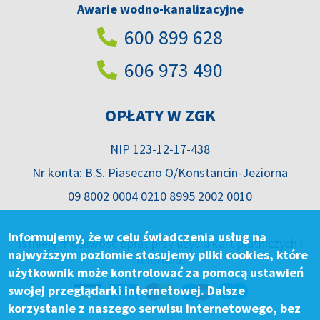
Awarie wodno-kanalizacyjne
600 899 628
606 973 490
OPŁATY W ZGK
NIP 123-12-17-438
Nr konta: B.S. Piaseczno O/Konstancin-Jeziorna
09 8002 0004 0210 8995 2002 0010
Informujemy, że w celu świadczenia usług na
Istnieje możliwość opłat przy użyciu kart płatniczych i
najwyższym poziomie stosujemy pliki cookies, które
telefonu.
użytkownik może kontrolować za pomocą ustawień
swojej przeglądarki internetowej. Dalsze
korzystanie z naszego serwisu internetowego, bez