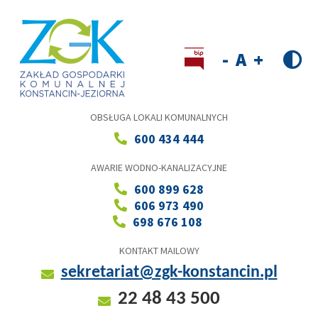
Przejdź
do
treści
Wersja kontrastowa
Decrease
Reset
Increase
font
font
font
size
size
size
OBSŁUGA LOKALI KOMUNALNYCH
600 434 444
AWARIE WODNO-KANALIZACYJNE
600 899 628
606 973 490
698 676 108
KONTAKT MAILOWY
sekretariat@zgk-konstancin.pl
22 48 43 500