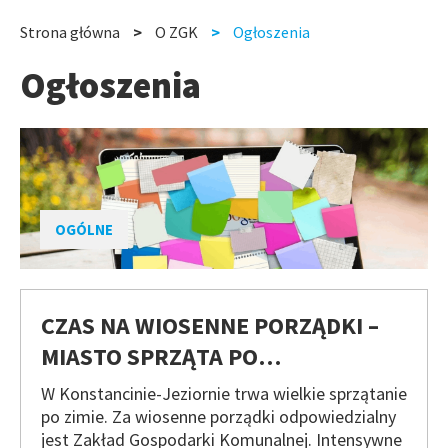
slide
slide
Strona główna
O ZGK
Ogłoszenia
Ścieżka
Ogłoszenia
nawigacyjna
OGÓLNE
CZAS NA WIOSENNE PORZĄDKI –
MIASTO SPRZĄTA PO…
W Konstancinie-Jeziornie trwa wielkie sprzątanie
po zimie. Za wiosenne porządki odpowiedzialny
jest Zakład Gospodarki Komunalnej. Intensywne