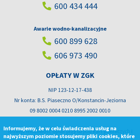
600 434 444
Awarie wodno-kanalizacyjne
600 899 628
606 973 490
OPŁATY W ZGK
NIP 123-12-17-438
Nr konta: B.S. Piaseczno O/Konstancin-Jeziorna
09 8002 0004 0210 8995 2002 0010
Informujemy, że w celu świadczenia usług na
Istnieje możliwość opłat przy użyciu kart płatniczych i
najwyższym poziomie stosujemy pliki cookies, które
telefonu.