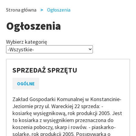
slide
slide
Strona główna
Ogłoszenia
Ścieżka
Ogłoszenia
nawigacyjna
Wybierz kategorię
SPRZEDAŻ SPRZĘTU
OGÓLNE
Zakład Gospodarki Komunalnej w Konstancinie-
Jeziornie przy ul. Wareckiej 22 sprzeda: -
kosiarkę wysięgnikową, rok produkcji 2005. Jest
to kosiarka z wysięgnikiem przeznaczona do
koszenia poboczy, skarp i rowów. - piaskarko-
solarkę, rok produkcji 2005. Posypywarka o