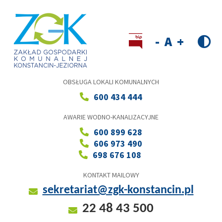
Przejdź
do
treści
Wersja kontrastowa
Decrease
Reset
Increase
font
font
font
size
size
size
OBSŁUGA LOKALI KOMUNALNYCH
600 434 444
AWARIE WODNO-KANALIZACYJNE
600 899 628
606 973 490
698 676 108
KONTAKT MAILOWY
sekretariat@zgk-konstancin.pl
22 48 43 500