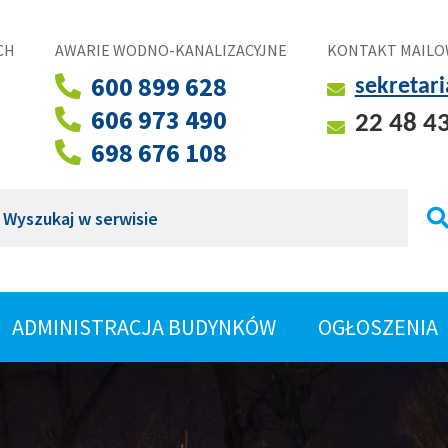
CH
AWARIE WODNO-KANALIZACYJNE
KONTAKT MAILO
600 899 628
sekretar
606 973 490
22 48 4
698 676 108
ukaj
ROZWIŃ
ADMINISTRACJA BUDYNKÓW
OGŁOSZENIA
SHOW
MENU