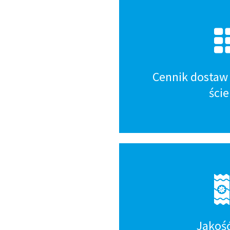
Kafelki
dół
Cennik dostaw 
ści
Jakoś