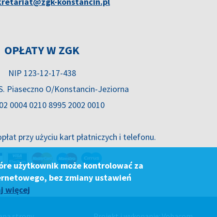
kretariat@zgk-konstancin.pl
OPŁATY W ZGK
NIP 123-12-17-438
.S. Piaseczno O/Konstancin-Jeziorna
02 0004 0210 8995 2002 0010
płat przy użyciu kart płatniczych i telefonu.
które użytkownik może kontrolować za
ternetowego, bez zmiany ustawień
j więcej
apa strony
Projekt i wykonanie:
Vobacom