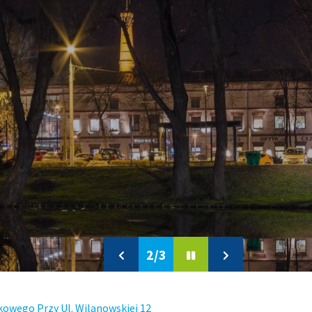
2/3
Previous
Pause
Next
slide
slide
owego Przy Ul. Wilanowskiej 12