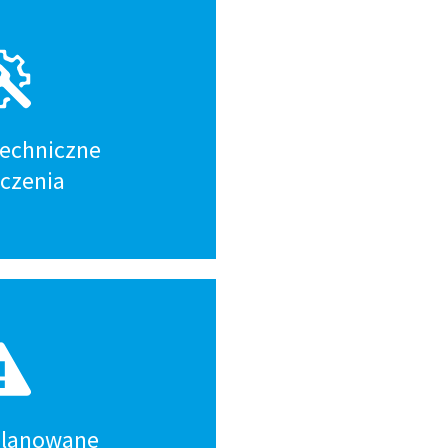
techniczne
ączenia
 planowane