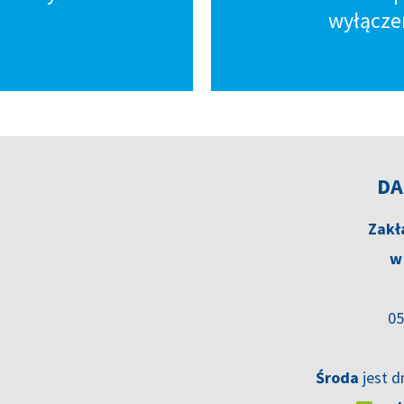
wyłącze
DA
Zakł
w
05
Środa
jest d