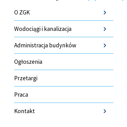
Ścieżka
O ZGK
Sho
nawigacyjna
Wodociągi i kanalizacja
Sho
Administracja budynków
Sho
Ogłoszenia
Przetargi
Praca
Kontakt
Sho