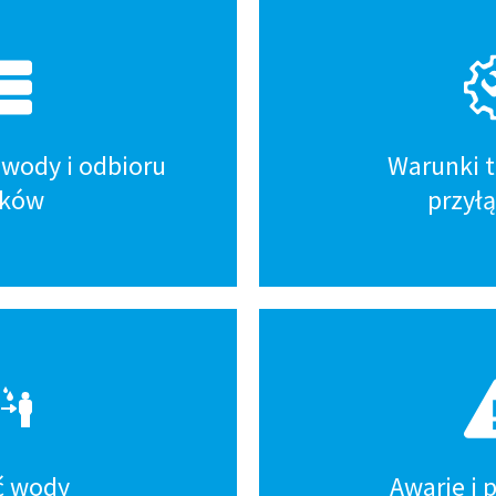
wody i odbioru
Warunki 
eków
przył
ć wody
Awarie i