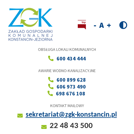
Przejdź
do
treści
Wersja kontrastowa
Decrease
Reset
Increase
font
font
font
size
size
size
OBSŁUGA LOKALI KOMUNALNYCH
600 434 444
AWARIE WODNO-KANALIZACYJNE
600 899 628
606 973 490
698 676 108
KONTAKT MAILOWY
sekretariat@zgk-konstancin.pl
22 48 43 500