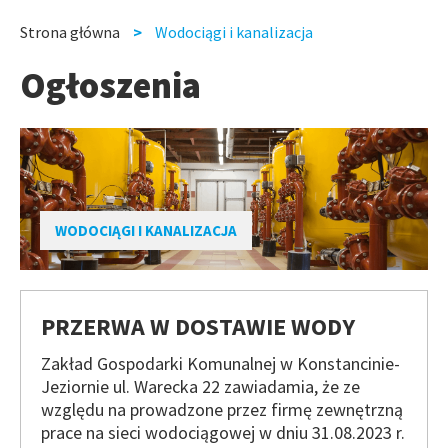
slide
slide
Strona główna
Wodociągi i kanalizacja
Ścieżka
Ogłoszenia
nawigacyjna
WODOCIĄGI I KANALIZACJA
PRZERWA W DOSTAWIE WODY
Zakład Gospodarki Komunalnej w Konstancinie-
Jeziornie ul. Warecka 22 zawiadamia, że ze
względu na prowadzone przez firmę zewnętrzną
prace na sieci wodociągowej w dniu 31.08.2023 r.