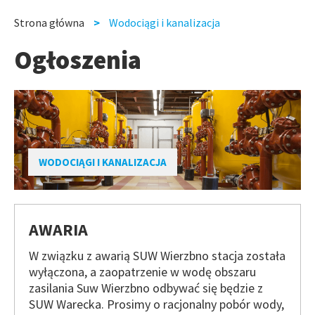
slide
slide
Strona główna
Wodociągi i kanalizacja
Ścieżka
Ogłoszenia
nawigacyjna
WODOCIĄGI I KANALIZACJA
AWARIA
W związku z awarią SUW Wierzbno stacja została
wyłączona, a zaopatrzenie w wodę obszaru
zasilania Suw Wierzbno odbywać się będzie z
SUW Warecka. Prosimy o racjonalny pobór wody,