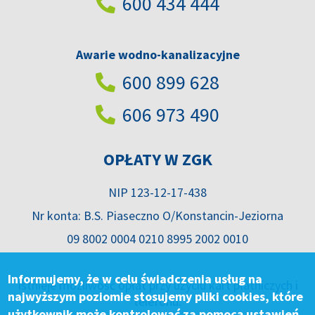
600 434 444
Awarie wodno-kanalizacyjne
600 899 628
606 973 490
OPŁATY W ZGK
NIP 123-12-17-438
Nr konta: B.S. Piaseczno O/Konstancin-Jeziorna
09 8002 0004 0210 8995 2002 0010
Informujemy, że w celu świadczenia usług na
Istnieje możliwość opłat przy użyciu kart płatniczych i
najwyższym poziomie stosujemy pliki cookies, które
telefonu.
użytkownik może kontrolować za pomocą ustawień