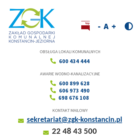
Przejdź
do
treści
Wersja kontrastowa
Decrease
Reset
Increase
font
font
font
size
size
size
OBSŁUGA LOKALI KOMUNALNYCH
600 434 444
AWARIE WODNO-KANALIZACYJNE
600 899 628
606 973 490
698 676 108
KONTAKT MAILOWY
sekretariat@zgk-konstancin.pl
22 48 43 500