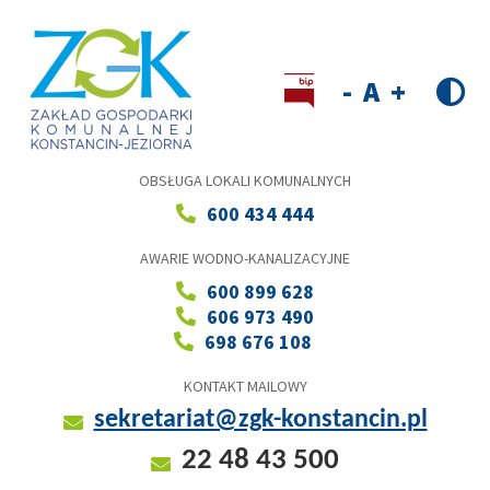
Przejdź
do
treści
Wersja kontrastowa
Decrease
Reset
Increase
font
font
font
size
size
size
OBSŁUGA LOKALI KOMUNALNYCH
600 434 444
AWARIE WODNO-KANALIZACYJNE
600 899 628
606 973 490
698 676 108
KONTAKT MAILOWY
sekretariat@zgk-konstancin.pl
22 48 43 500