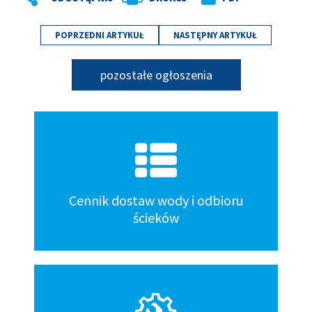
POPRZEDNI ARTYKUŁ
NASTĘPNY ARTYKUŁ
pozostałe ogłoszenia
Kafelki
dół
Cennik dostaw wody i odbioru
ścieków