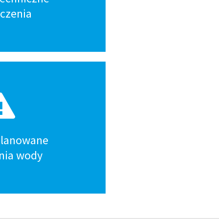
ączenia
 planowane
nia wody