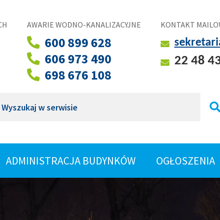
CH
AWARIE WODNO-KANALIZACYJNE
KONTAKT MAILO
600 899 628
sekretar
606 973 490
22 48 4
698 676 108
ukaj
ROZWIŃ
ADMINISTRACJA BUDYNKÓW
OGŁOSZENIA
SHOW
MENU