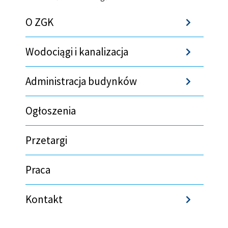
Ścieżka
O ZGK
Sho
nawigacyjna
Wodociągi i kanalizacja
Sho
Administracja budynków
Sho
Ogłoszenia
Przetargi
Praca
Kontakt
Sho