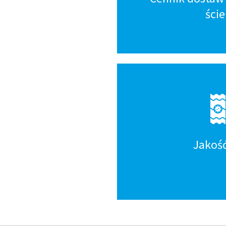
ści
Jakoś