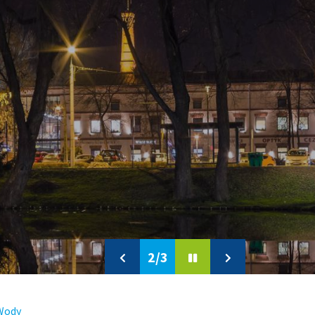
2/3
Previous
Pause
Next
slide
slide
Wody