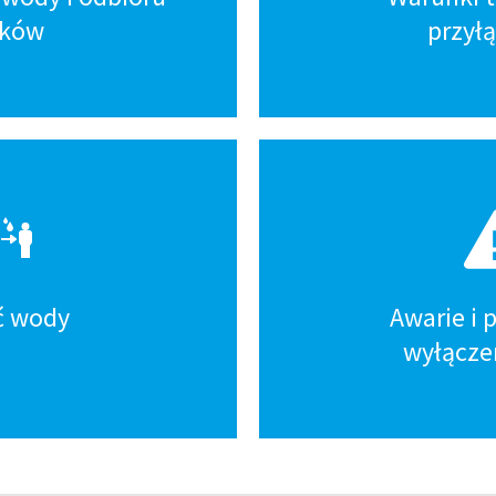
eków
przył
ć wody
Awarie i
wyłącze