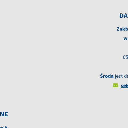
DA
Zakł
w
05
Środa
jest d
se
JNE
nych