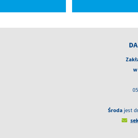
DA
Zakł
w
05
Środa
jest d
se