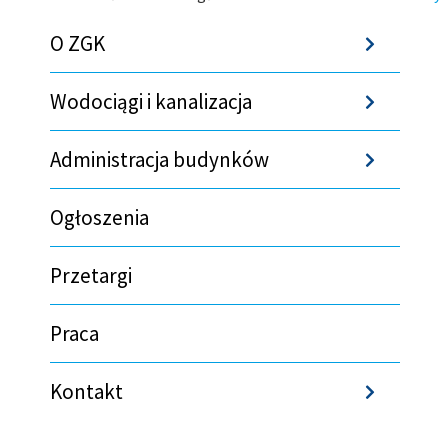
Ścieżka
O ZGK
Sho
nawigacyjna
Wodociągi i kanalizacja
Sho
Administracja budynków
Sho
Ogłoszenia
Przetargi
Praca
Kontakt
Sho