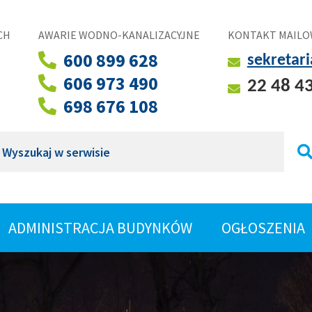
CH
AWARIE WODNO-KANALIZACYJNE
KONTAKT MAILO
600 899 628
sekretar
606 973 490
22 48 4
698 676 108
ukaj
ROZWIŃ
ADMINISTRACJA BUDYNKÓW
OGŁOSZENIA
SHOW
MENU