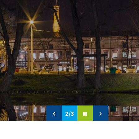
2/3
Previous
Pause
Next
slide
slide