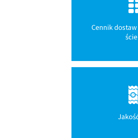
Cennik dostaw 
ści
Jakoś