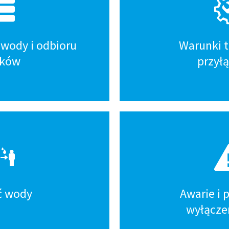
wody i odbioru
Warunki 
eków
przył
ć wody
Awarie i
wyłącze