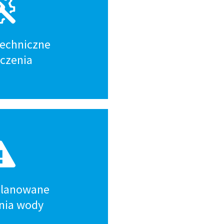
techniczne
ączenia
 planowane
nia wody