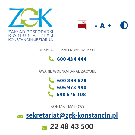
Przejdź
do
treści
Wersja kontrastowa
Decrease
Reset
Increase
font
font
font
size
size
size
OBSŁUGA LOKALI KOMUNALNYCH
600 434 444
AWARIE WODNO-KANALIZACYJNE
600 899 628
606 973 490
698 676 108
KONTAKT MAILOWY
sekretariat@zgk-konstancin.pl
22 48 43 500