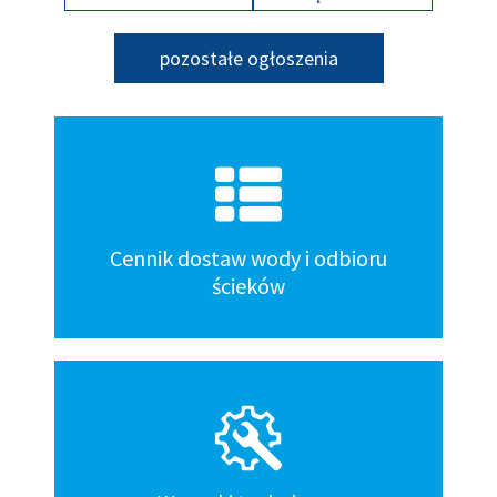
pozostałe ogłoszenia
Kafelki
dół
Cennik dostaw wody i odbioru
ścieków