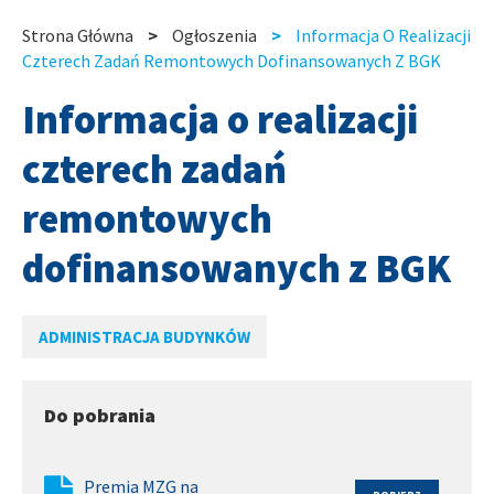
slide
slide
Strona Główna
Ogłoszenia
Informacja O Realizacji
Ścieżka
Czterech Zadań Remontowych Dofinansowanych Z BGK
nawigacyjna
Informacja o realizacji
czterech zadań
remontowych
dofinansowanych z BGK
ADMINISTRACJA BUDYNKÓW
Do pobrania
Premia MZG na