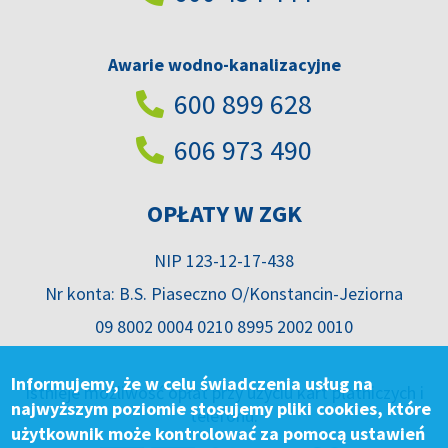
Awarie wodno-kanalizacyjne
600 899 628
606 973 490
OPŁATY W ZGK
NIP 123-12-17-438
Nr konta: B.S. Piaseczno O/Konstancin-Jeziorna
09 8002 0004 0210 8995 2002 0010
Informujemy, że w celu świadczenia usług na
Istnieje możliwość opłat przy użyciu kart płatniczych i
najwyższym poziomie stosujemy pliki cookies, które
telefonu.
użytkownik może kontrolować za pomocą ustawień