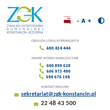
Przejdź
do
treści
Wersja kontrastowa
Decrease
Reset
Increase
font
font
font
size
size
size
OBSŁUGA LOKALI KOMUNALNYCH
600 434 444
AWARIE WODNO-KANALIZACYJNE
600 899 628
606 973 490
698 676 108
KONTAKT MAILOWY
sekretariat@zgk-konstancin.pl
22 48 43 500