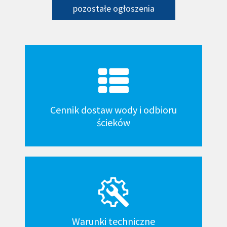
pozostałe ogłoszenia
Kafelki
dół
Cennik dostaw wody i odbioru
ścieków
Warunki techniczne