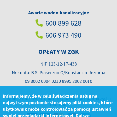
Awarie wodno-kanalizacyjne
600 899 628
606 973 490
OPŁATY W ZGK
NIP 123-12-17-438
Nr konta: B.S. Piaseczno O/Konstancin-Jeziorna
09 8002 0004 0210 8995 2002 0010
Informujemy, że w celu świadczenia usług na
Istnieje możliwość opłat przy użyciu kart płatniczych i
najwyższym poziomie stosujemy pliki cookies, które
telefonu.
użytkownik może kontrolować za pomocą ustawień
swojej przeglądarki internetowej. Dalsze